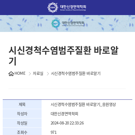
시신경척수염범주질환 바로알
기
HOME
자료실
시신경척수염범주질환 바로알기
제목
시신경척수염범주질환 바로알기_응원영상
작성자
대한신경면역학회
작성일
2024-08-20 22:33:26
조회수
971